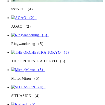
feelNEO （4）
AOAO （2）
Ringwanderung （5）
THE ORCHESTRA TOKYO （5）
Mirror,Mirror （5）
SITUASION （4）