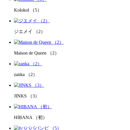
Kolokol （5）
ジエメイ （2）
Maison de Queen （2）
zanka （2）
JINKS （3）
HIBANA （初）