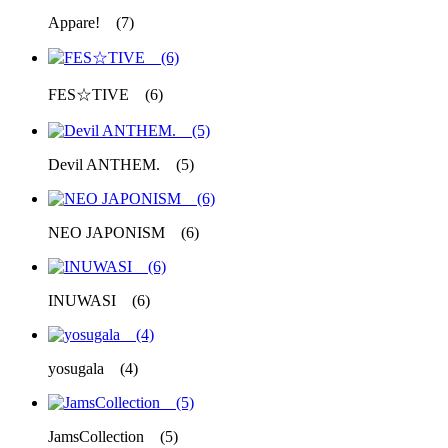
Appare! (7)
FES☆TIVE (6)
Devil ANTHEM. (5)
NEO JAPONISM (6)
INUWASI (6)
yosugala (4)
JamsCollection (5)