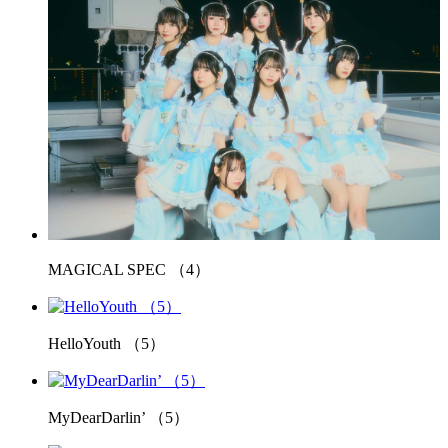
MAGICAL SPEC （4）
HelloYouth （5）
MyDearDarlin’ （5）