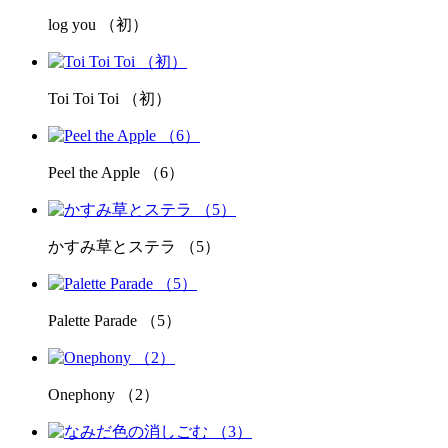
log you （初）
Toi Toi Toi （初）
Peel the Apple （6）
かすみ草とステラ （5）
Palette Parade （5）
Onephony （2）