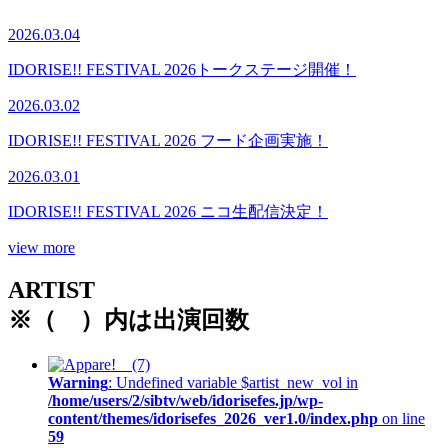
2026.03.04
IDORISE!! FESTIVAL 2026トークステージ開催！
2026.03.02
IDORISE!! FESTIVAL 2026 フード企画実施！
2026.03.01
IDORISE!! FESTIVAL 2026 ニコ生配信決定！
view more
ARTIST
※（ ）内は出演回数
Warning
: Undefined variable $artist_new_vol in
/home/users/2/sibtv/web/idorisefes.jp/wp-
content/themes/idorisefes_2026_ver1.0/index.php
on line
59