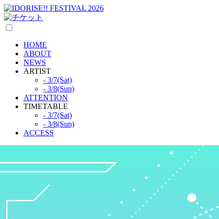
HOME
ABOUT
NEWS
ARTIST
- 3/7(Sat)
- 3/8(Sun)
ATTENTION
TIMETABLE
- 3/7(Sat)
- 3/8(Sun)
ACCESS