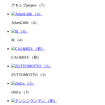
アキシブproject （7）
AdamLilith （4）
Ill （4）
CAL&RES （初）
ZUTTOMOTTO （3）
chuLa （3）