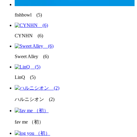
fishbowl (5)
CYNHN (6)
Sweet Alley (6)
LinQ (5)
ハルニシオン (2)
fav me （初）