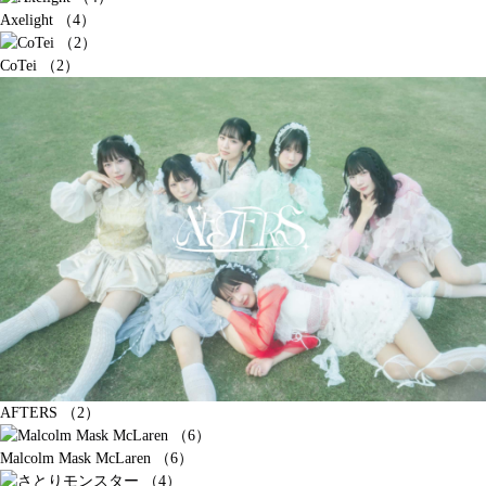
Axelight （4）
CoTei （2）
AFTERS （2）
Malcolm Mask McLaren （6）