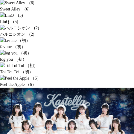
Sweet Alley (6)
LinQ (5)
ハルニシオン (2)
fav me （初）
log you （初）
Toi Toi Toi （初）
Peel the Apple （6）