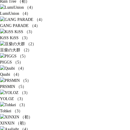
Rain Tree （初）
LumiUnion （4）
GANG PARADE （4）
KiSS KiSS （3）
豆柴の大群 （2）
PIGGS （5）
Quubi （4）
PRSMIN （5）
YOLOZ （3）
Tohkei （3）
XINXIN （初）