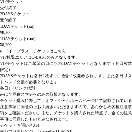
VIPチケット
受付終了
2DAYSチケット
受付終了
1DAYチケット(sat)
¥8,200
1DAYチケット(sun)
¥8,200
e+（イープラス）チケットはこちら
VIP観覧エリアはO-EASTのみとなります。
VIPチケットはご希望の日にちの1DAYチケットとなります（各日枚数
限定）
2DAYSチケットは各日1枚ずつ、合計2枚発券されます。また各日リス
トバンド交換が必要となります
各日1ドリンク代別
e+は全券種スマチケのみの取扱となります。
チケット購入に際して、オフィシャルホームページにて記載されている
注意事項に同意の上お手続きいただきますので、あらかじめ各種注意事
項をご確認ください。また、チケットを購入された時点で、全ての注意
事項に同意したものとみなされます。
チケットお問い合わせ
㈱シブヤテレビジョン Spotify O-WEST