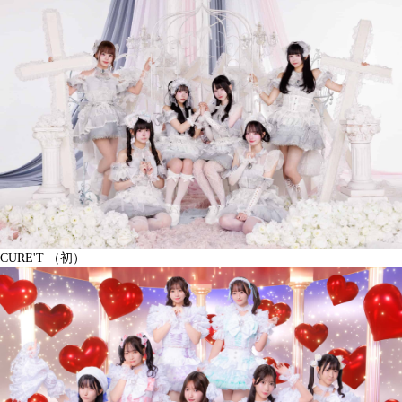
CURE'T （初）