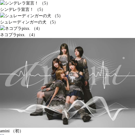
シンデレラ宣言！ （5）
シュレーディンガーの犬 （5）
ネコプラpixx. （4）
amini （初）