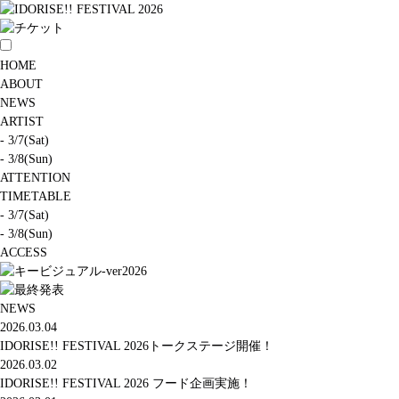
HOME
ABOUT
NEWS
ARTIST
- 3/7(Sat)
- 3/8(Sun)
ATTENTION
TIMETABLE
- 3/7(Sat)
- 3/8(Sun)
ACCESS
NEWS
2026.03.04
IDORISE!! FESTIVAL 2026トークステージ開催！
2026.03.02
IDORISE!! FESTIVAL 2026 フード企画実施！