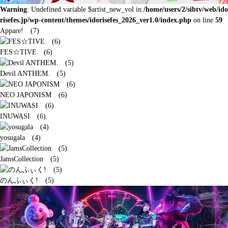
Warning
: Undefined variable $artist_new_vol in
/home/users/2/sibtv/web/ido
risefes.jp/wp-content/themes/idorisefes_2026_ver1.0/index.php
on line
59
Appare! (7)
FES☆TIVE (6)
Devil ANTHEM. (5)
NEO JAPONISM (6)
INUWASI (6)
yosugala (4)
JamsCollection (5)
のんふぃく! (5)