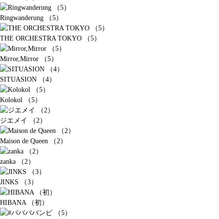
Ringwanderung （5）
THE ORCHESTRA TOKYO （5）
Mirror,Mirror （5）
SITUASION （4）
Kolokol （5）
ジエメイ （2）
Maison de Queen （2）
zanka （2）
JINKS （3）
HIBANA （初）