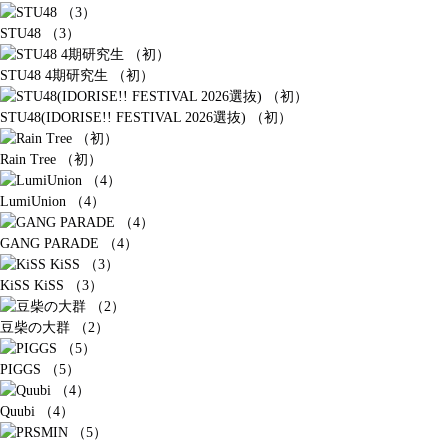
STU48 （3）
STU48 4期研究生 （初）
STU48(IDORISE!! FESTIVAL 2026選抜) （初）
Rain Tree （初）
LumiUnion （4）
GANG PARADE （4）
KiSS KiSS （3）
豆柴の大群 （2）
PIGGS （5）
Quubi （4）