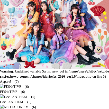
Warning
: Undefined variable $artist_new_vol in
/home/users/2/sibtv/web/ido
risefes.jp/wp-content/themes/idorisefes_2026_ver1.0/index.php
on line
59
Appare! (7)
FES☆TIVE (6)
Devil ANTHEM. (5)