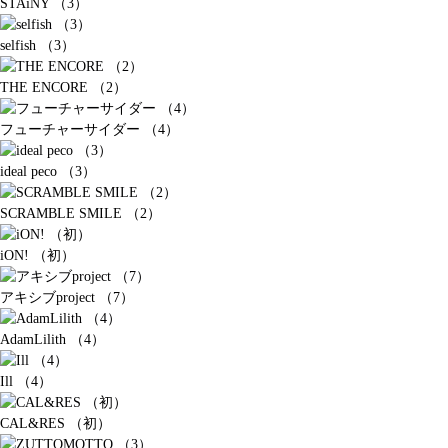
STAiNY （3）
selfish （3）
THE ENCORE （2）
フューチャーサイダー （4）
ideal peco （3）
SCRAMBLE SMILE （2）
iON! （初）
アキシブproject （7）
AdamLilith （4）
Ill （4）
CAL&RES （初）