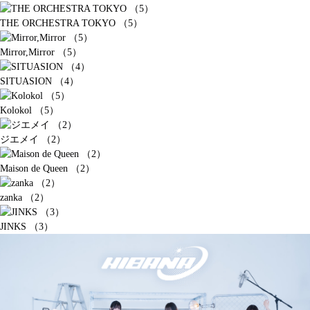
THE ORCHESTRA TOKYO （5）
Mirror,Mirror （5）
SITUASION （4）
Kolokol （5）
ジエメイ （2）
Maison de Queen （2）
zanka （2）
JINKS （3）