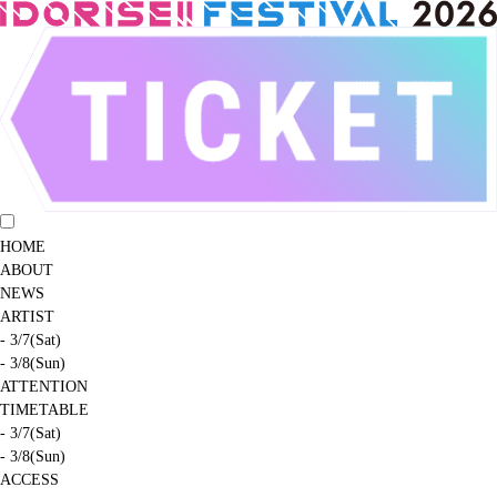
HOME
ABOUT
NEWS
ARTIST
- 3/7(Sat)
- 3/8(Sun)
ATTENTION
TIMETABLE
- 3/7(Sat)
- 3/8(Sun)
ACCESS