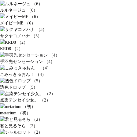
ルルネージュ （6）
メイビーME （6）
サクヤコノハナ （3）
KRD8 （2）
手羽先センセーション （4）
こみっきゅおん！ （4）
透色ドロップ （5）
点染テンセイ少女。 （2）
metarium （初）
君と見るそら （2）