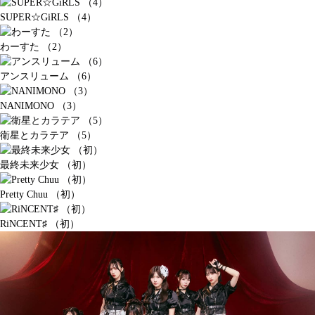
SUPER☆GiRLS （4）
わーすた （2）
アンスリューム （6）
NANIMONO （3）
衛星とカラテア （5）
最終未来少女 （初）
Pretty Chuu （初）
RiNCENT♯ （初）