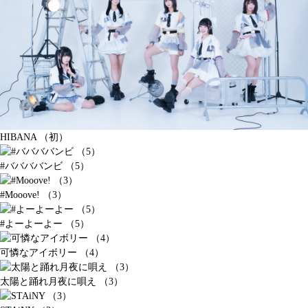
HIBANA （初）
#ババババンビ （5）
#Mooove! （3）
#よーよーよー （5）
可憐なアイボリー （4）
太陽と踊れ月夜に唄え （3）