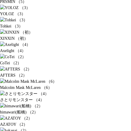
PRSMIN （5）
YOLOZ （3）
Tohkei （3）
XINXIN （初）
Axelight （4）
CoTei （2）
AFTERS （2）
Malcolm Mask McLaren （6）
さとりモンスター （4）
himawari(船橋) （2）
AZATOY （2）