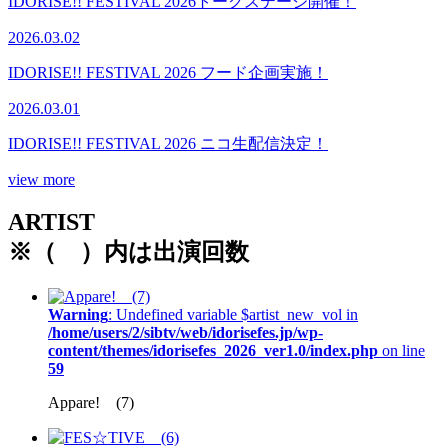
IDORISE!! FESTIVAL 2026トークステージ開催！
2026.03.02
IDORISE!! FESTIVAL 2026 フード企画実施！
2026.03.01
IDORISE!! FESTIVAL 2026 ニコ生配信決定！
view more
ARTIST
※（ ）内は出演回数
Warning
: Undefined variable $artist_new_vol in
/home/users/2/sibtv/web/idorisefes.jp/wp-
content/themes/idorisefes_2026_ver1.0/index.php
on line
59
Appare! (7)