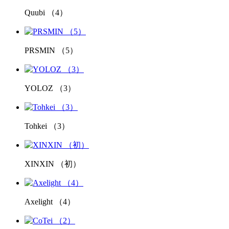
Quubi （4）
PRSMIN （5）
YOLOZ （3）
Tohkei （3）
XINXIN （初）
Axelight （4）