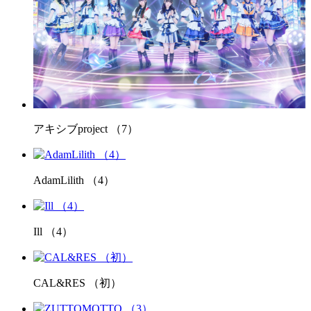
アキシブproject （7）
AdamLilith （4）
Ill （4）
CAL&RES （初）