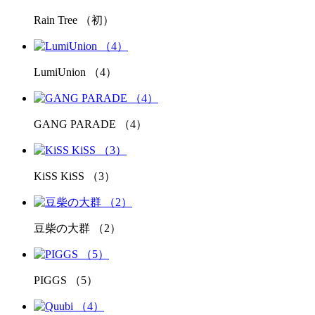
Rain Tree （初）
LumiUnion （4）
GANG PARADE （4）
KiSS KiSS （3）
豆柴の大群 （2）
PIGGS （5）