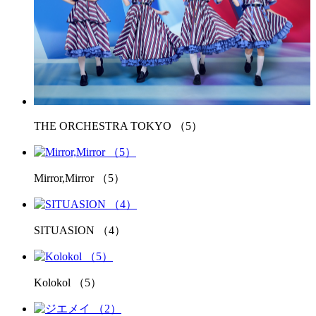
THE ORCHESTRA TOKYO （5）
Mirror,Mirror （5）
SITUASION （4）
Kolokol （5）