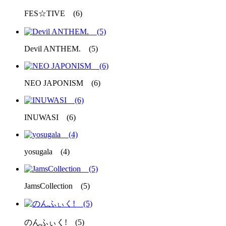
FES☆TIVE (6)
Devil ANTHEM. (5)
NEO JAPONISM (6)
INUWASI (6)
yosugala (4)
JamsCollection (5)
のんふぃく! (5)