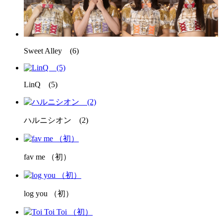
Sweet Alley (6)
LinQ (5)
ハルニシオン (2)
fav me （初）
log you （初）