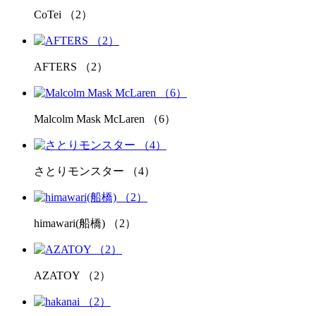
CoTei （2）
AFTERS （2）
Malcolm Mask McLaren （6）
さとりモンスター （4）
himawari(船橋) （2）
AZATOY （2）